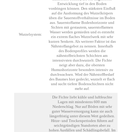
Entwicklung tief in den Boden
vordringen können. Den stärksten Einfluß
auf die Ausformung des Wurzelkörpers
üben die Sauerstoffverhältnisse im Boden
aus. Sauerstoffarme Bodenhorizonte und
Sichten mit gestautem, sauerstoffarmen
Wasser werden gemieden und es entsteht
Wurzelsystem:
ein extrem flaches Wurzelwerk mit sehr
kurzen Senkern. Als weiterer Faktor ist das
Nährstoffangebot zu nennen. Innerhalb
des Bodenprofiles werden die
nährstoffreichsten Schichten am
intensivsten durchwurzelt. Die Fichte
neigt aber dazu, die obersten
Humushorizonte besonders intensiv zu
durchwachsen. Wird der Nährstoffbedarf
des Baumes hier gedeckt, wurzelt er flach
und sucht tiefere Bodenschichten nicht
mehr auf.
Die Fichte liebt kühle und luftfeuchte
Lagen mit mindestens 600 mm
Niederschlag. Nur auf Böden mit sehr
guter Wasserversorgung kann sie auch
längerfristig unter diesem Wert gedeihen.
Hitze- und Trockenperioden führen auf
seichtgründigen Standorten aber zu
hohen Ausfällen und Schädlingsbefall. Im