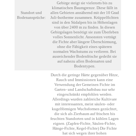
Gebirge steigt sie vielerorts bis zu
klimatischen Baumgrenze. Diese fällt in
Standort und
allen Gebieten annähernd mit der 10 Grad
Bodenansprüche:
Juli-Isotherme zusammen. Krüppelfichten
sind in den Südalpen bis in Höhenlagen
von über 2400 m zu finden. In diesen
Gebirgslagen benötigt sie zum Überleben
volles Sonnenlicht. Ansonsten verträgt
die Fichte aber längere Überschirmung,
ohne die Fähigkeit eines späteren
normalen Wachstums zu verlieren. Bei
ausreichender Bodenfrische gedeiht sie
auf nahezu allen Bodenarten und
Bodentypen.
Durch die geringe Härte gegenüber Hitze,
Rauch und Immissionen kann eine
Verwendung der Gemeinen Fichte im
Garten- und Landschaftsbau nur sehr
eingeschränkt empfohlen werden.
Allerdings wurden zahlreiche Kultivare
mit interessanten, meist säulen- oder
kugelförmigen Wuchsformen gezüchtet,
die sich als Zierbaum auf frischen bis
feuchten Standorten und in kühlen Lagen
eignen. (Zapfen-Fichte, Säulen-Fichte,
Hänge-Fichte, Kegel-Fichte) Die Fichte
hat sich wegen ihrer hohen