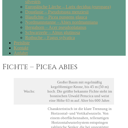
silvestris
Europäische Lärche – Larix decidua (europaea)
Douglasie – Pseudotsuga menziesii
Blaufichte – Picea pungens glauca
Nordmannstanne – Abies nordmanniana
Bergahorn – Acer pseudoplatanus
Schwarzerle – Alnus glutinosa
Rotbuche – Fagus sylvatica
Preisliste
Kontakt
Anfahrt
Fichte – Picea abies
Großer Baum mit regelmäßig
kegelförmiger Krone, bis 45 m (50 m)
Wuchs:
hoch. Die größte bekannte Fichte steht im
bosnischen Urwald Perucica und weist
eine Höhe 63 m auf. Alter bis 600 Jahre.
Charakteristisch ist die klare Trennung in
Horizontal- und Vertikalwurzeln. Von
einem oberflächennahen, tellerartigen
Horizontalwurzelsystem entspringen
zahlreiche Senker, die bei ungestörter