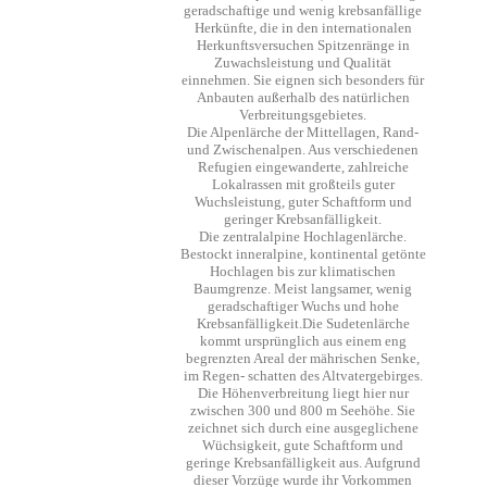
geradschaftige und wenig krebsanfällige
Herkünfte, die in den internationalen
Herkunftsversuchen Spitzenränge in
Zuwachsleistung und Qualität
einnehmen. Sie eignen sich besonders für
Anbauten außerhalb des natürlichen
Verbreitungsgebietes.
Die Alpenlärche der Mittellagen, Rand-
und Zwischenalpen. Aus verschiedenen
Refugien eingewanderte, zahlreiche
Lokalrassen mit großteils guter
Wuchsleistung, guter Schaftform und
geringer Krebsanfälligkeit.
Die zentralalpine Hochlagenlärche.
Bestockt inneralpine, kontinental getönte
Hochlagen bis zur klimatischen
Baumgrenze. Meist langsamer, wenig
geradschaftiger Wuchs und hohe
Krebsanfälligkeit.Die Sudetenlärche
kommt ursprünglich aus einem eng
begrenzten Areal der mährischen Senke,
im Regen- schatten des Altvatergebirges.
Die Höhenverbreitung liegt hier nur
zwischen 300 und 800 m Seehöhe. Sie
zeichnet sich durch eine ausgeglichene
Wüchsigkeit, gute Schaftform und
geringe Krebsanfälligkeit aus. Aufgrund
dieser Vorzüge wurde ihr Vorkommen