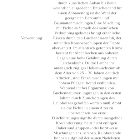
durch künstlichen Anbau bis heute
wesentlich ausgedehnt. Entscheidend für
einen Anbauerfolg ist die Wahl der
geeigneten Herkünfte und
Baumartenmischungen.Eine Mischung
mit Fichte außerhalb des natürlichen
Verbreitungsgebietes bringt erhebliche
Verwendung:
Risken durch den Lärchenblasenfuß, der
unter den Knospenschuppen der Fichte
überwintert. Im atlantisch getönten Klima
besteht für Alpenlärchen aus höheren
Lagen eine hohe Gefährdung durch
Lärchenkrebs. Da die Lärche ihr
anfänglich zügiges Höhenwachstum ab
dem Alter von 25 – 30 Jahren deutlich
reduziert, sind Einzelmischungen mit
hohem Pflegeaufwand verbunden.
Während ihr bei Ergänzung von
Buchennaturverjüngungen in den ersten
Jahren durch Zurückdrängen des
Laubholzes geholfen werden muß, droht
sie die Fichte in einem Alter zu
überwachsen, wo erste
Durchforstungseingriffe durch mangelnde
Kostendeckung meist nicht erfolgen.
Daher sind gruppen- oder horstweise
Mischungen anzustreben. Reinbestände
können aufgrund der sauren Nadelstreu