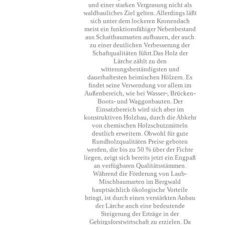
und einer starken Vergrasung nicht als
waldbauliches Ziel gelten. Allerdings läßt
sich unter dem lockeren Kronendach
meist ein funktionsfähiger Nebenbestand
aus Schattbaumarten aufbauen, der auch
zu einer deutlichen Verbesserung der
Schaftqualitäten führt.Das Holz der
Lärche zählt zu den
witterungsbeständigsten und
dauerhaftesten heimischen Hölzern. Es
findet seine Verwendung vor allem im
Außenbereich, wie bei Wasser-, Brücken-
Boots- und Waggonbauten. Der
Einsatzbereich wird sich aber im
konstruktiven Holzbau, durch die Abkehr
von chemischen Holzschutzmitteln
deutlich erweitern. Obwohl für gute
Rundholzqualitäten Preise geboten
werden, die bis zu 50 % über der Fichte
liegen, zeigt sich bereits jetzt ein Engpaß
an verfügbaren Qualitätsstämmen.
Während die Förderung von Laub-
Mischbaumarten im Bergwald
hauptsächlich ökologische Vorteile
bringt, ist durch einen verstärkten Anbau
der Lärche auch eine bedeutende
Steigerung der Erträge in der
Gebirgsforstwirtschaft zu erzielen. Da