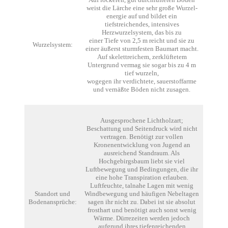
weist die Lärche eine sehr große Wurzel-
energie auf und bildet ein
tiefstreichendes, intensives
Herzwurzelsystem, das bis zu
einer Tiefe von 2,5 m reicht und sie zu
Wurzelsystem:
einer äußerst sturmfesten Baumart macht.
Auf skelettreichem, zerklüftetem
Untergrund vermag sie sogar bis zu 4 m
tief wurzeln,
wogegen ihr verdichtete, sauerstoffarme
und vernäßte Böden nicht zusagen.
Ausgesprochene Lichtholzart;
Beschattung und Seitendruck wird nicht
vertragen. Benötigt zur vollen
Kronenentwicklung von Jugend an
ausreichend Standraum. Als
Hochgebirgsbaum liebt sie viel
Luftbewegung und Bedingungen, die ihr
eine hohe Transpiration erlauben.
Luftfeuchte, talnahe Lagen mit wenig
Standort und
Windbewegung und häufigen Nebeltagen
Bodenansprüche:
sagen ihr nicht zu. Dabei ist sie absolut
frosthart und benötigt auch sonst wenig
Wärme. Dürrezeiten werden jedoch
aufgrund ihres tiefenreichenden