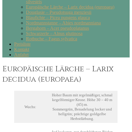
silvestris
Europäische Lärche – Larix decidua (europaea)
Douglasie – Pseudotsuga menziesii
Blaufichte – Picea pungens glauca
Nordmannstanne – Abies nordmanniana
Bergahorn – Acer pseudoplatanus
Schwarzerle – Alnus glutinosa
Rotbuche – Fagus sylvatica
Preisliste
Kontakt
Anfahrt
Europäische Lärche – Larix
decidua (europaea)
Hoher Baum mit regelmäßiger, schmal
kegelförmiger Krone. Höhe 30 – 40 m
(45) m.
Wuchs:
Sommergrün, Benadelung locker und
hellgrün; prächtige goldgelbe
Herbstfärbung.
Auf lockeren, gut durchlüfteten Böden