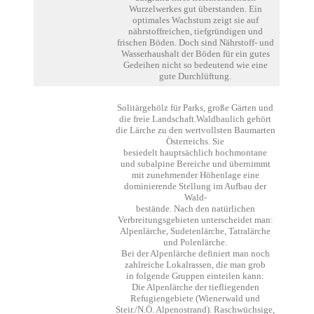
Wurzelwerkes gut überstanden. Ein
optimales Wachstum zeigt sie auf
nährstoffreichen, tiefgründigen und
frischen Böden. Doch sind Nährstoff- und
Wasserhaushalt der Böden für ein gutes
Gedeihen nicht so bedeutend wie eine
gute Durchlüftung.
Solitärgehölz für Parks, große Gärten und
die freie Landschaft.Waldbaulich gehört
die Lärche zu den wertvollsten Baumarten
Österreichs. Sie
besiedelt hauptsächlich hochmontane
und subalpine Bereiche und übernimmt
mit zunehmender Höhenlage eine
dominierende Stellung im Aufbau der
Wald-
bestände. Nach den natürlichen
Verbreitungsgebieten unterscheidet man:
Alpenlärche, Sudetenlärche, Tatralärche
und Polenlärche.
Bei der Alpenlärche definiert man noch
zahlreiche Lokalrassen, die man grob
in folgende Gruppen einteilen kann:
Die Alpenlärche der tiefliegenden
Refugiengebiete (Wienerwald und
Steir./N.Ö. Alpenostrand). Raschwüchsige,